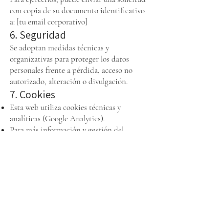
con copia de su documento identificativo
a: [tu email corporativo]
6. Seguridad
Se adoptan medidas técnicas y
organizativas para proteger los datos
personales frente a pérdida, acceso no
autorizado, alteración o divulgación.
7. Cookies
Esta web utiliza cookies técnicas y
analíticas (Google Analytics).
Para más información y gestión del
consentimiento, consulte la Política de
Cookies.
8. Legislación aplicable
Reglamento (UE) 2016/679 (RGPD)
Ley Orgánica 3/2018 (LOPDGDD)